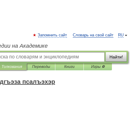
Запомнить сайт
Словарь на свой сайт
RU
едии на Академике
Найти!
Толкования
Переводы
Книги
Игры ⚽
дгъэза псалъэхэр