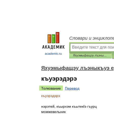
Словари и энциклоп
academic.ru
Яхуэмыфащэу лъэныкъуэ едгъэза псалъэхэр
Яхуэмыфащэу лъэныкъуэ е
къуэрэдэрэ
Толкование
Перевод
къуэрэдэрэ
нэрэтей
,
къырхэм
къытекIэ
гъурц
можжевельник