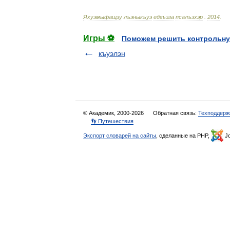
Яхуэмыфащэу
лъэныкъуэ
едгъэза
псалъэхэр
.
2014
.
Игры ⚽
Поможем решить контрольну
къуэлэн
© Академик, 2000-2026
Обратная связь:
Техподдерж
👣 Путешествия
Экспорт словарей на сайты
, сделанные на PHP,
Jo