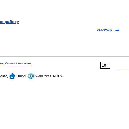
ю работу
къуэтыр
ка
,
Реклама на сайте
18+
omla,
Drupal,
WordPress, MODx.